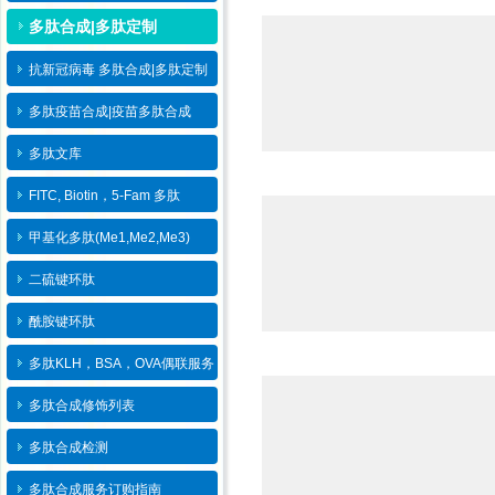
多肽合成|多肽定制
抗新冠病毒 多肽合成|多肽定制
多肽疫苗合成|疫苗多肽​合成
多肽文库
FITC, Biotin，5-Fam 多肽
甲基化多肽(Me1,Me2,Me3)
二硫键环肽
酰胺键环肽
多肽KLH，BSA，OVA偶联服务
多肽合成修饰列表
多肽合成检测
多肽合成服务订购指南