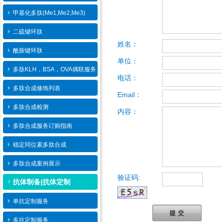
甲基化多肽(Me1,Me2,Me3)
二硫键环肽
姓名：
酰胺键环肽
单位：
多肽KLH，BSA，OVA偶联服务
电话：
多肽合成修饰列表
Email：
多肽合成检测
内容：
多肽合成服务订购指南
稳定同位素多肽合成
多肽合成案例展示
验证码:
抗体制备|抗体定制
单抗定制服务
提 交
多抗定制服务