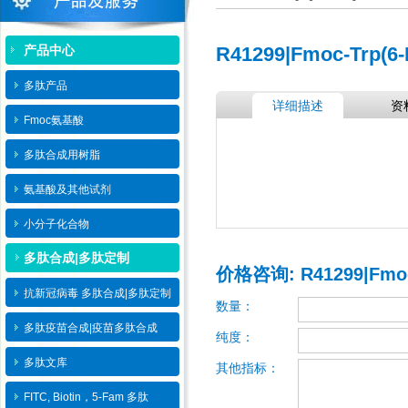
产品中心
R41299|Fmoc-Trp(6-
多肽产品
详细描述
资
Fmoc氨基酸
多肽合成用树脂
氨基酸及其他试剂
小分子化合物
多肽合成|多肽定制
价格咨询: R41299|Fmoc-
抗新冠病毒 多肽合成|多肽定制
数量：
多肽疫苗合成|疫苗多肽​合成
纯度：
多肽文库
其他指标：
FITC, Biotin，5-Fam 多肽