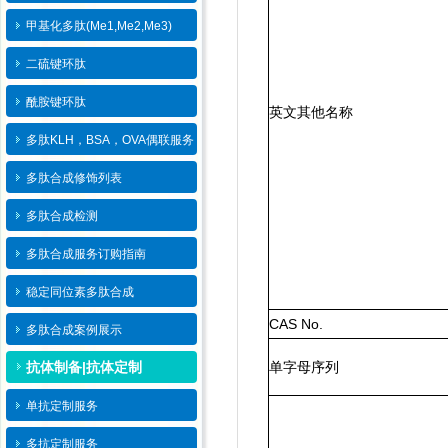
甲基化多肽(Me1,Me2,Me3)
二硫键环肽
酰胺键环肽
英文其他名称
多肽KLH，BSA，OVA偶联服务
多肽合成修饰列表
多肽合成检测
多肽合成服务订购指南
稳定同位素多肽合成
CAS No.
多肽合成案例展示
抗体制备|抗体定制
单字母序列
单抗定制服务
多抗定制服务