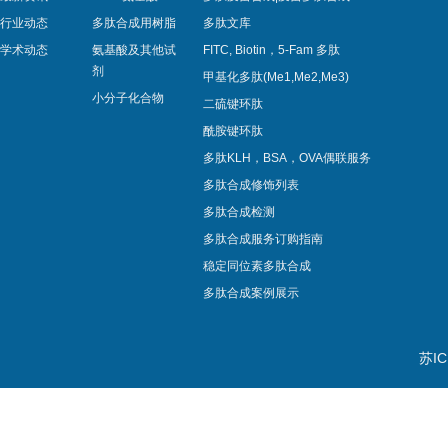
行业动态
多肽合成用树脂
多肽文库
学术动态
氨基酸及其他试
FITC, Biotin，5-Fam 多肽
剂
甲基化多肽(Me1,Me2,Me3)
小分子化合物
二硫键环肽
酰胺键环肽
多肽KLH，BSA，OVA偶联服务
多肽合成修饰列表
多肽合成检测
多肽合成服务订购指南
稳定同位素多肽合成
多肽合成案例展示
苏IC