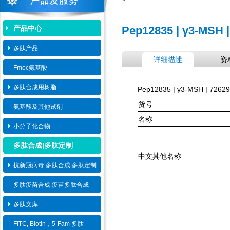
产品中心
Pep12835 | γ3-MSH |
多肽产品
详细描述
资
Fmoc氨基酸
多肽合成用树脂
Pep12835 | γ3-MSH | 72629
货号
氨基酸及其他试剂
名称
小分子化合物
多肽合成|多肽定制
中文其他名称
抗新冠病毒 多肽合成|多肽定制
多肽疫苗合成|疫苗多肽​合成
多肽文库
FITC, Biotin，5-Fam 多肽